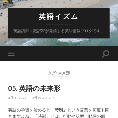
英語イズム
英語講師・翻訳家が発信する英語情報ブログです。
検
モ
索
バ
フ
イ
ィ
ル
ー
タグ:
未来形
メ
ル
ニ
ド
ュ
を
05. 英語の未来形
ー
切
を
り
切
替
3月 3, 2023
/
3件のコメント
り
え
替
る
え
英語の学習を始めると
「時制」
という言葉を何度も聞
る
きますよね。「時制」とは、行動や状態（動詞の部