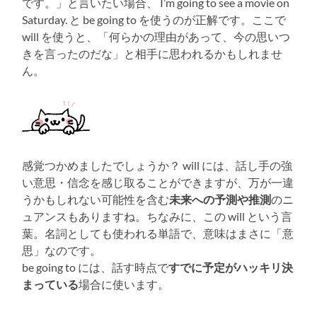
です。」と言いたい場合、 I’m going to see a movie on
Saturday. と be going to を使うのが正解です。ここで
will を使うと、「何らかの理由があって、今の思いつ
きを言ったのだな」と相手に思われるかもしれませ
ん。
感覚つかめましたでしょうか？ will には、話し手の強
い意思・信念を感じ取ることができますが、万が一違
うかもしれない可能性を含む
未来への予測や推測
のニ
ュアンスもありますね。ちなみに、この will という言
葉。名詞としても使われる単語で、意味はまさに「意
思」なのです。
be going to には、話す時点で
すでに予定がハッキリ決
まっている
場合に使います。