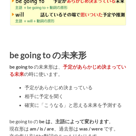
be going to
の未来形
be going to
の未来形は、
予定があらかじめ決まってい
る未来
の時に使います。
予定があらかじめ決まっている
相手に予定を聞く
確実に「こうなる」と思える未来を予測する
be going to の
be は、主語によって変わります
。
現在形は
am / is / are
、過去形は
was / were
です。
文の作り方はbe動詞のルールになります。