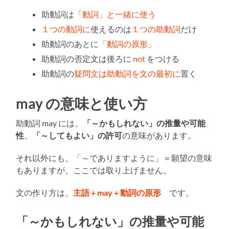
助動詞は
「動詞」と一緒に使う
１つの動詞に
使えるのは
１つの助動詞
だけ
助動詞のあとに
「動詞の原形」
助動詞の否定文は後ろに
not
をつける
助動詞の
疑問文は助動詞を文の最初に
置く
may の意味と使い方
助動詞 may には、
「～かもしれない」の推量や可能
性
、
「～してもよい」の許可
の意味があります。
それ以外にも、「～でありますように」＝願望の意味
もありますが、ここでは取り上げません。
文の作り方は、
主語 + may + 動詞の原形
です。
「～かもしれない」の推量や可能