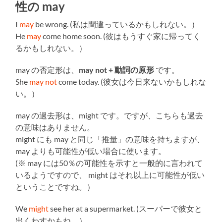
性の may
I
may
be wrong. (私は間違っているかもしれない。）
He
may
come home soon. (彼はもうすぐ家に帰ってく
るかもしれない。）
may の否定形は、
may not + 動詞の原形
です。
She
may not
come today. (彼女は今日来ないかもしれな
い。）
may の過去形は、might です。ですが、こちらも過去
の意味はありません。
might にも may と同じ「推量」の意味を持ちますが、
may よりも可能性が低い場合に使います。
(※ may には50％の可能性を示すと一般的に言われて
いるようですので、 might はそれ以上に可能性が低い
ということですね。）
We
might
see her at a supermarket. (スーパーで彼女と
出くわすかもね。）