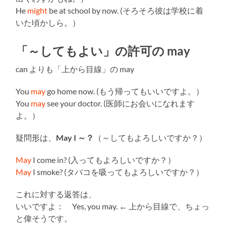
He
might
be at school by now. (そろそろ彼は学校に着
いた頃かしら。）
「～してもよい」の許可の may
can よりも「上から目線」の may
You
may
go home now. (もう帰ってもいいですよ。）
You
may
see your doctor. (医師にお会いになれます
よ。）
疑問形は、
May I ～？
（～してもよろしいですか？）
May
I come in? (入ってもよろしいですか？）
May
I smoke? (タバコを吸ってもよろしいですか？）
これに対する返答は、
いいですよ： Yes, you may. ← 上から目線で、ちょっ
と偉そうです。