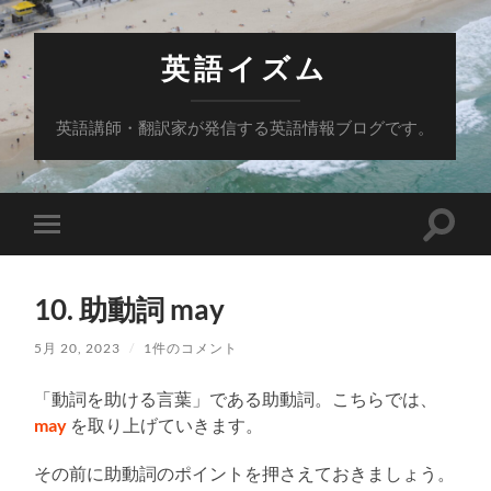
英語イズム
英語講師・翻訳家が発信する英語情報ブログです。
検
モ
索
バ
フ
イ
ィ
ル
ー
10. 助動詞 may
メ
ル
ニ
ド
ュ
5月 20, 2023
/
1件のコメント
を
ー
切
を
り
「動詞を助ける言葉」である助動詞。こちらでは、
切
替
り
え
may
を取り上げていきます。
替
る
え
る
その前に助動詞のポイントを押さえておきましょう。