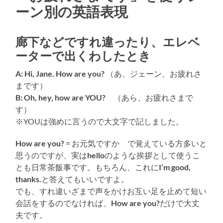
ーン別の英語表現
廊下などですれ違ったり、エレベ
ーターで出くわしたとき
A: Hi, Jane. How are you?
（あ、ジェーン、お疲れさ
まです）
B: Oh, hey, how are YOU?
（あら、お疲れさまで
す）
※YOUは強めに言うので大文字で記しました。
How are you?
= お元気ですか で覚えている方多いと
思うのですが、実は
hello
のような挨拶として使うこ
とも日常茶飯事です。もちろん、これに
I’m good,
thanks.
と答えてもいいですよ。
でも、すれ違いざまで声をかけお互い足を止めて短い
会話をするのでなければ、
How are you?
だけで大丈
夫です。