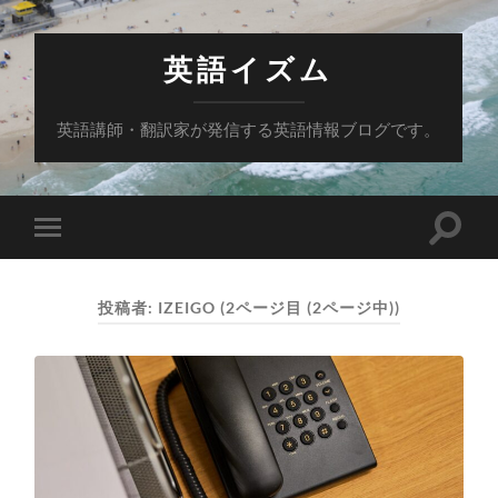
英語イズム
英語講師・翻訳家が発信する英語情報ブログです。
検
モ
索
バ
フ
イ
ィ
ル
ー
投稿者:
IZEIGO
(2ページ目 (2ページ中))
メ
ル
ニ
ド
ュ
を
ー
切
を
り
切
替
り
え
替
る
え
る