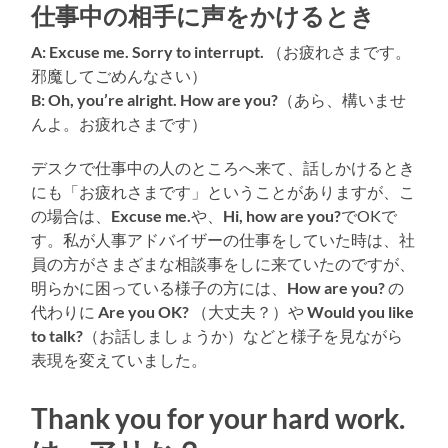
仕事中の相手に声をかけるとき
A: Excuse me. Sorry to interrupt.
（お疲れさまです。
邪魔してごめんなさい）
B: Oh, you’re alright. How are you?
（あら、構いませ
んよ。お疲れさまです）
デスクで仕事中の人のところへ来て、話しかけるとき
にも「お疲れさまです」ということがありますが、こ
の場合は、
Excuse me.
や、
Hi, how are you?
でOKで
す。私が人事アドバイザーの仕事をしていた時は、社
員の方がさまざまな相談事をしに来ていたのですが、
明らかに困っている様子の方には、
How are you?
の
代わりに
Are you OK?
（大丈夫？）や
Would you like
to talk?
（お話しましょうか）などと様子を見ながら
表現を変えていました。
Thank you for your hard work.