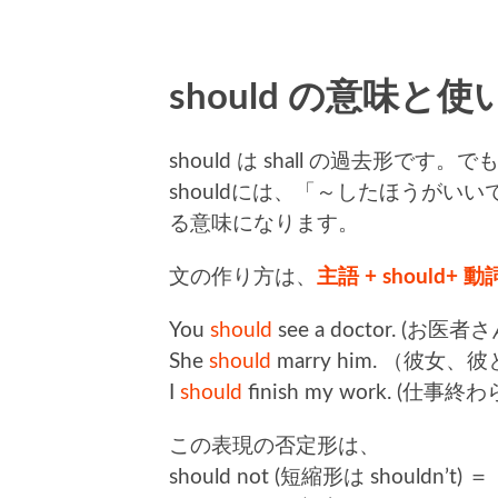
should の意味と使
should は shall の過去形
shouldには、「～したほうが
る意味になります。
文の作り方は、
主語 + should+
You
should
see a doctor. 
She
should
marry him. （彼
I
should
finish my work. 
この表現の否定形は、
should not (短縮形は shou