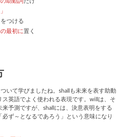
つの助動詞
だけ
形」
t
をつける
文の最初に
置く
方
用法について学びましたね。shallも未来を表す助動
ス英語でよく使われる表現です。willは、そ
来予測ですが、shallには、決意表明をする
「必ず～となるであろう」という意味になり