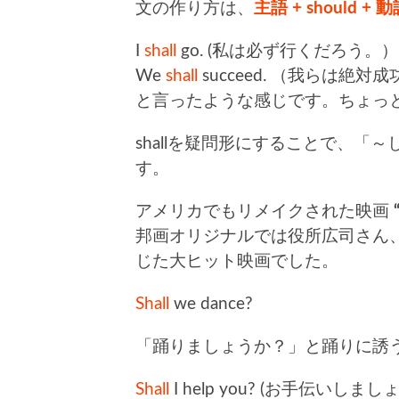
文の作り方は、
主語 + should +
I
shall
go. (私は必ず行くだろう。）
We
shall
succeed. （我らは絶対
と言ったような感じです。ちょっ
shallを疑問形にすることで、
す。
アメリカでもリメイクされた映画
“
邦画オリジナルでは役所広司さん
じた大ヒット映画でした。
Shall
we dance?
「踊りましょうか？」と踊りに誘
Shall
I help you? (お手伝いしま