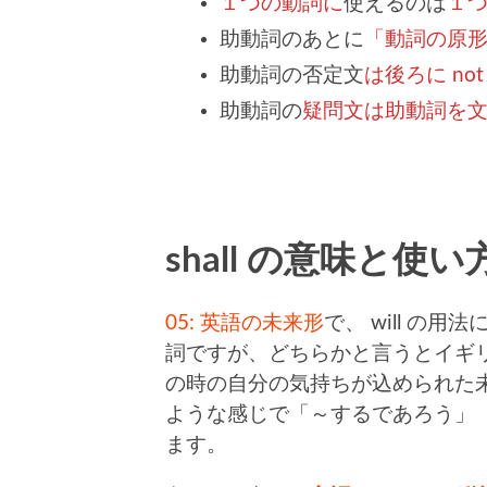
１つの動詞に
使えるのは
１
助動詞のあとに
「動詞の原
助動詞の否定文
は後ろに no
助動詞の
疑問文は助動詞を
shall の意味と使い
05: 英語の未来形
で、 will の
詞ですが、どちらかと言うとイギリ
の時の自分の気持ちが込められた未
ような感じで「～するであろう」
ます。